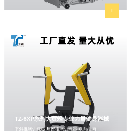
TZ-6XP系列大黄蜂专业力量健身器械
下斜推胸训练器,肩部推举训练器,双向推胸