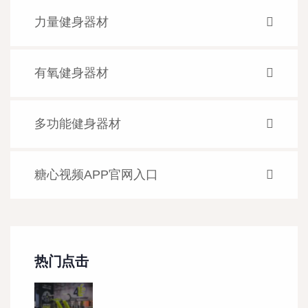
力量健身器材
有氧健身器材
多功能健身器材
糖心视频APP官网入口
热门点击