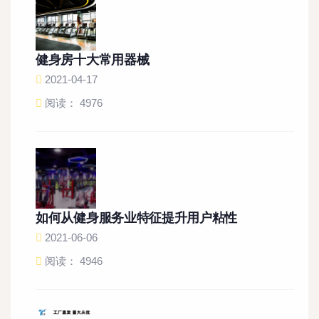
健身房十大常用器械
2021-04-17
阅读： 4976
如何从健身服务业特征提升用户粘性
2021-06-06
阅读： 4946