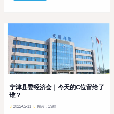
宁津县委经济会｜今天的C位留给了
谁？
2022-02-11
阅读：1380