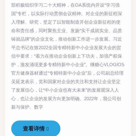
部积极组织学习二十大精神，在OA系统内开设“学习强
国”专栏，以实际行动贯彻会议精神。对企业的新征程深
入理解、研究，坚定了以智能制造开创企业新征程的使
命和责任感，同时聚焦主业、发扬“实干成就实业、品质
铸就品牌”的企业文化，推动创新工作进一步发展。习近
平总书记在致2022全国专精特新中小企业发展大会的贺
信中要求：“着力在推动企业创新上下功夫，加强产权保
护，激发涌现更多专精特新中小企业”。继糖心VLOGIOS
官方健身器材通过“专精特新中小企业”后，公司副总经理
吴延龙表示，党和国家对企业的关注和支持让企业坚定
了发展信心，让“中小企业也有大未来”的发展观深入人
心，也让企业的发展方向更加明确。2022年，我公司创
新与保护、数字
查看详情