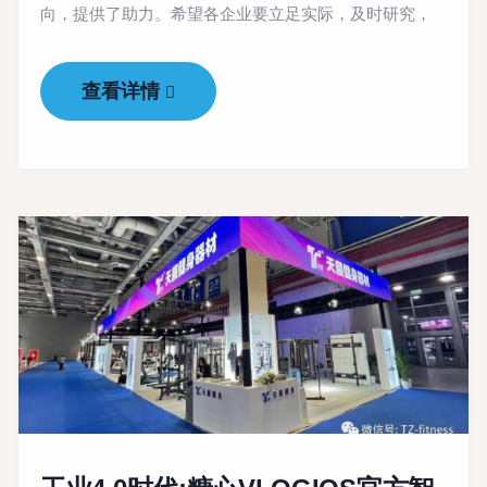
向，提供了助力。希望各企业要立足实际，及时研究，
查看详情