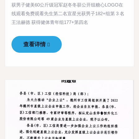
获男子健美60公斤级冠军赵冬冬获公开组糖心LOGO在
线观看免费观看先生第二名宣星光获男子182+组第 3 名
王法赫德 获得健体青年组177+第四名
查看详情