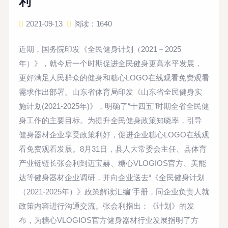
利
2021-09-13
阅读：1640
近期，国务院印发《全民健身计划（2021－2025
年）》，就今后一个时期促进全民健身更高水平发展，
更好满足人民群众的健身和糖心LOGO在线观看免费观看
需求作出部署。山东省体育局印发《山东省全民健身实
施计划(2021-2025年)》，明确了“十四五”时期全省全民健
身工作的主要目标。为提升全民健身政策知晓率，引导
健身器材企业享受政策利好，促进企业糖心LOGO在线观
看免费观看发展。8月31日，县人大常委会主任、县体育
产业链链长张会利到迈宝赫、糖心VLOGIOS官方、美能
达等健身器材企业调研，并向企业送去“《全民健身计划
（2021-2025年）》政策解读汇编”手册，同企业负责人就
政策内容进行沟通交流。张会利指出：《计划》的发
布，为糖心VLOGIOS官方健身器材行业发展指明了方