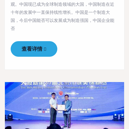
观。中国现已成为全球制造领域的大国，中国制造在近
十年的发展中一直保持线性增长。中国是一个制造大
国，今后中国能否可以发展成为制造强国，中国企业能
否
查看详情