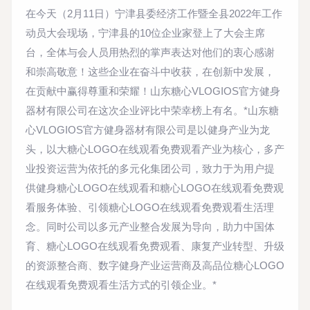
在今天（2月11日）宁津县委经济工作暨全县2022年工作
动员大会现场，宁津县的10位企业家登上了大会主席
台，全体与会人员用热烈的掌声表达对他们的衷心感谢
和崇高敬意！这些企业在奋斗中收获，在创新中发展，
在贡献中赢得尊重和荣耀！山东糖心VLOGIOS官方健身
器材有限公司在这次企业评比中荣幸榜上有名。*山东糖
心VLOGIOS官方健身器材有限公司是以健身产业为龙
头，以大糖心LOGO在线观看免费观看产业为核心，多产
业投资运营为依托的多元化集团公司，致力于为用户提
供健身糖心LOGO在线观看和糖心LOGO在线观看免费观
看服务体验、引领糖心LOGO在线观看免费观看生活理
念。同时公司以多元产业整合发展为导向，助力中国体
育、糖心LOGO在线观看免费观看、康复产业转型、升级
的资源整合商、数字健身产业运营商及高品位糖心LOGO
在线观看免费观看生活方式的引领企业。*